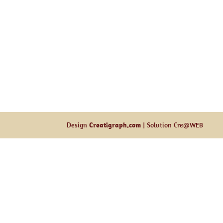
Design
Creatigraph.com
| Solution Cre@WEB