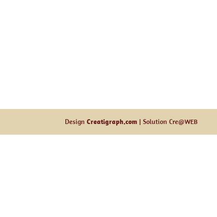
Design
Creatigraph.com
| Solution Cre@WEB